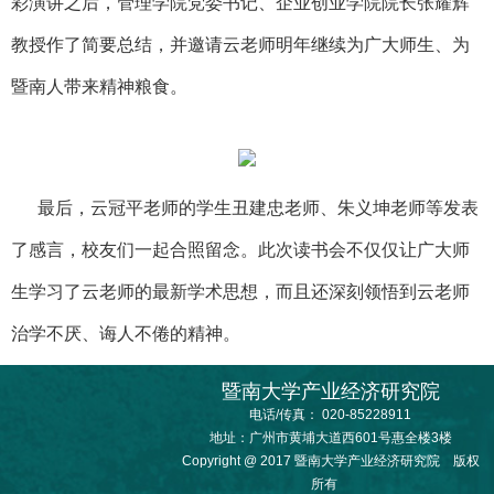
彩演讲之后，管理学院党委书记、企业创业学院院长
张耀辉
教授作了简要总结，并邀请
云
老师明年继续为广大师生、为
暨南人带来精神粮食。
最后，云冠平老师的学生丑建忠老师、朱义坤老师等发表
了感言，校友们一起合照留念。此次读书会不仅仅让广大师
生学习了云老师的最新学术思想，而且还深刻领悟到云老师
治学不厌、诲人不倦的精神。
暨南大学产业经济研究院
电话/传真： 020-85228911
地址：广州市黄埔大道西601号惠全楼3楼
Copyright @ 2017 暨南大学产业经济研究院 版权
所有