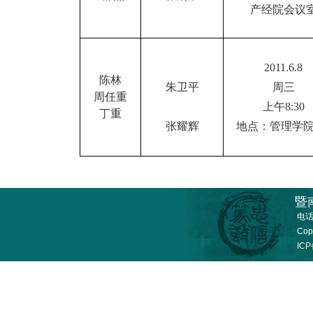
产经院会议
2011.6.8
陈林
朱卫平
周三
周任重
上午
8:30
丁重
张耀辉
地点：管理学
2011年
暨
电话
Co
IC