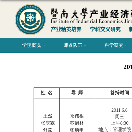
学院概况
师资队伍
科学研究
2
姓
名
导
师
答辩时间
2011.6.8
王然
邓伟根
周三
张庆霖
苏启林
上午
8:30
地点：管理学院
舒燕
张炳申