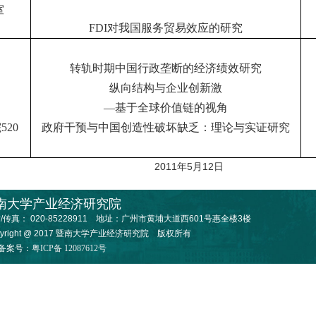
室
FDI
对我国服务贸易效应的研究
转轨时期中国行政垄断的经济绩效研究
纵向结构与企业创新激
—基于全球价值链的视角
院
520
政府干预与中国创造性破坏缺乏：理论与实证研究
5月12日
南大学产业经济研究院
/传真： 020-85228911
地址：广州市黄埔大道西601号惠全楼3楼
pyright @ 2017 暨南大学产业经济研究院 版权所有
P备案号：
粤ICP备 12087612号