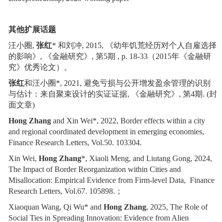
其他扩展话题
汪小圈
,
张红
*
和刘冲
,
2015,
《幼年饥荒经历对个人自雇选择
的影响》
,
《金融研究》
,
第
5
期
,
p. 18-33
（
2015
年《金融研
究》优秀论文）。
张红
和汪小圈
*
,
2021,
避免亏损与公开增发盈余管理的识别
与估计：来自聚束设计的实证证据
,
《金融研究》
,
第
4
期
. (
封
面文章
)
Hong Zhang
and Xin Wei*, 2022, Border effects within a city
and regional coordinated development in emerging economies,
Finance Research Letters, Vol.50. 103304.
Xin Wei,
Hong Zhang
*, Xiaoli Meng, and Liutang Gong, 2024,
The Impact of Border Reorganization within Cities and
Misallocation: Empirical Evidence from Firm-level Data, Finance
Research Letters, Vol.67. 105898.
；
Xiaoquan Wang, Qi Wu* and
Hong Zhang
, 2025, The Role of
Social Ties in Spreading Innovation: Evidence from Alien