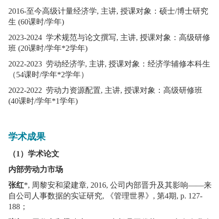
2016-
至今
高级计量经济学
,
主讲
,
授课对象：硕士
/
博士研究
生
(60
课时
/
学年
)
2023-2024
学术规范与论文撰写
,
主讲
,
授课对象：高级研修
班
(20
课时
/
学年
*2
学年
)
2022-2023
劳动经济学
,
主讲
,
授课对象：经济学辅修本科生
（
54
课时
/
学年
*2
学年）
2022-2022
劳动力资源配置
,
主讲
,
授课对象：高级研修班
(40
课时
/
学年
*1
学年
)
学术成果
（
1
）学术论文
内部劳动力市场
张红
*
,
周黎安和梁建章
, 2016,
公司内部晋升及其影响――来
自公司人事数据的实证研究
,
《管理世界》
,
第
4
期
,
p. 127-
188
；