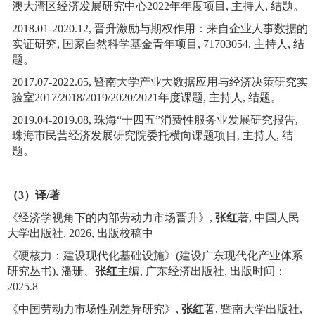
澳大湾区经济发展研究中心
2022
年年度项目
,
主持人
,
结题。
2018.01-2020.12
,
晋升激励与期权作用：来自企业人事数据的
实证研究
,
国家自然科学基金青年项目
,
71703054
,
主持人
,
结
题。
2017.07-2022.05
,
暨南大学产业大数据应用与经济决策研究实
验室
2017/2018/2019/2020/2021
年度课题
,
主持人
,
结题。
2019.04-2019.08
,
珠海
“十四五”消费性服务业发展研究报告
,
珠海市民营经济发展研究院委托横向课题项目
,
主持人
,
结
题。
（
3
）
译
/
著
《经济学视角下的内部劳动力市场晋升》
,
张红
著
,
中国人民
大学出版社
,
2026
,
出版校稿中
《硬核力：建设现代化基础设施》
(
建设广东现代化产业体系
研究丛书
)
,
潘珊、
张红
主编
,
广东经济出版社
,
出版时间：
2025.8
《中国劳动力市场性别差异研究》
,
张红
著
,
暨南大学出版社
,