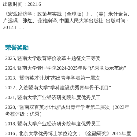
出版时间：
2021.6
《宏观经济学：政策与实践（全球版）》
,
（美）米什金著
,
卢远瞩、
张红
、龚雅娴译
,
中国人民大学出版社
,
出版时间：
2012-11-1.
荣誉奖励
2
025
,
暨南大学教育评价改革主题征文三等奖
2024
,
暨南大学管理学院
2024-2025
年度
“
优秀党员示范岗
”
2023
,
“
暨南英才计划
”
杰出青年学者第一层次
2022
,
入选暨南大学
“
学科建设优秀青年骨干项目
”
2021
,
暨南大学产业经济研究院年度优秀员工
2020
,
“
暨南双百英才计划
”
杰出青年学者第二层次（
2023
年
考核评级：优秀）
2018
,
暨南大学产业经济研究院年度优秀员工
2016
,
北京大学优秀博士学位论文；《金融研究》
2015
年度