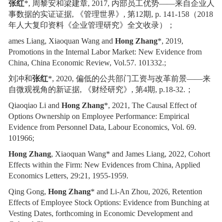
张红
*
,
周黎安和梁建章
, 2017,
内部员工优势――来自企业人
事数据的实证证据
,
《管理世界》
,
第
12
期
,
p. 141-158
（
2018
年人大复印资料《企业管理研究》全文收录）；
ames Liang, Xiaoquan Wang and
Hong Zhang
*, 2019,
Promotions in the Internal Labor Market: New Evidence from
China, China Economic Review, Vol.57. 101332.;
刘冲和
张红
*
,
2020,
偏低的公共部门工资与改革前景——来
自微观视角的新证据
,
《财经研究》
,
第
4
期
,
p.18-32.
；
Qiaoqiao Li and
Hong Zhang
*, 2021, The Causal Effect of
Options Ownership on Employee Performance: Empirical
Evidence from Personnel Data
,
Labour Economics, Vol. 69.
101966;
Hong Zhang
, Xiaoquan Wang* and James Liang, 2022, Cohort
Effects within the Firm: New Evidences from China, Applied
Economics Letters, 29:21, 1955-1959.
Qing Gong,
Hong Zhang
* and Li-An Zhou, 2026, Retention
Effects of Employee Stock Options: Evidence from Bunching at
Vesting Dates, forthcoming in Economic Development and