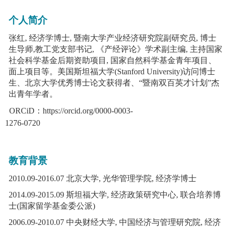
个人简介
张红
,
经济学博士
,
暨南大学产业经济研究院副研究员
,
博士
生
导师
,
教工党支部书记
,
《
产经评论
》
学术副主编
,
主持国家
社会科学基金后期资助项目
,
国家自然科学基金青年项目、
面上项目等。美国斯坦福大学
(Stanford University)
访问博士
生、北京大学优秀博士论文获得者、
“
暨南双百英才计划
”
杰
出青年学者。
ORCiD
：
https://orcid.org/0000-0003-
1276-0720
教育背景
2010.
0
9
-
2016.
0
7
北京大学
,
光华管理学院
,
经济学博士
2014.
0
9
-
2015.
0
9
斯坦福大学
,
经济政策研究中心
,
联合培养博
士
(
国家留学基金委公派
)
2006.
0
9
-
2010.
0
7
中央财经大学
,
中国经济与管理研究院
,
经济