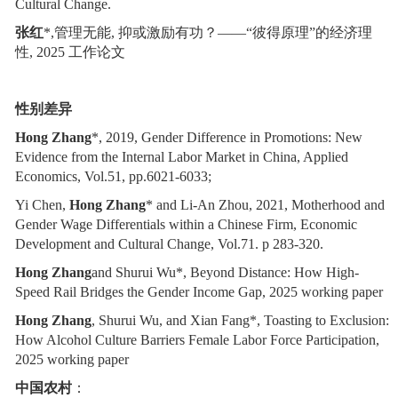
Cultural Change.
张红
*,
管理无能
,
抑或激励有功？
——“彼得原理”的经济理
性
, 2025
工作论文
性别差异
Hong Zhang
*, 2019, Gender Difference in Promotions: New
Evidence from the Internal Labor Market in China, Applied
Economics, Vol.51, pp.6021-6033;
Yi Chen,
Hong Zhang
* and Li-An Zhou, 2021, Motherhood and
Gender Wage Differentials within a Chinese Firm, Economic
Development and Cultural Change, Vol.71. p 283-320.
Hong Zhang
and Shurui Wu*
,
Beyond Distance: How High-
Speed Rail Bridges the Gender Income Gap
,
2025 working paper
Hong Zhang
, Shurui Wu, and Xian Fang*, Toasting to Exclusion:
How Alcohol Culture Barriers Female Labor Force Participation,
2025 working paper
中国农村
：