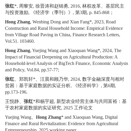
张红
*
,
周黎安
,
徐晋涛和赵锦勇
,
2016,
林权改革、基层民主
与投资激励
,
《经济学（季刊）》
,
第
3
期
,
p. 845-868
；
Hong Zhang
, Wenbing Dong and Xian Fang*, 2023, Road
Construction and Rural Household Income: Empirical Evidence
from Village Road Paving in China, Finance Research Letters,
Vol.51. 103460.
Hong Zhang
, Yuejing Wang and Xiaoquan Wang*, 2024, The
Impact of Financial Deepening on Agricultural Production: A
Household-level Analysis of BigTech Finance, Economic Analysis
and Policy, Vol.84, pp.57-77;
张红
、郑凯轩
*
、汪晨和顾乃华
,
2024
,
数字金融深度与相对
贫困：基于家庭数据的实证分析
,
《经济科学》
,
第
6
期
,
pp.173-196.
王悦静、
张红
*
和杨宇超
,
新型农业经营主体与共同富裕：基
于农村家庭数据的实证研究
,
2025
工作论文
Yuejing Wang
、
Hong Zhang
* and Xiaoquan Wang
,
Digital
Finance and Rural Revitalization: Evidence from Agricultural
Entrepreneurship
,
2025 working paper