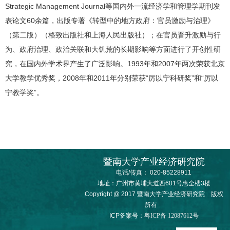
Strategic Management Journal等国内外一流经济学和管理学期刊发
表论文60余篇，出版专著《转型中的地方政府：官员激励与治理》
（第二版）（格致出版社和上海人民出版社）；在官员晋升激励与行
为、政府治理、政治关联和大饥荒的长期影响等方面进行了开创性研
究，在国内外学术界产生了广泛影响。1993年和2007年两次荣获北京
大学教学优秀奖，2008年和2011年分别荣获“厉以宁科研奖”和“厉以
宁教学奖”。
暨南大学产业经济研究院
电话/传真： 020-85228911
地址：广州市黄埔大道西601号惠全楼3楼
Copyright @ 2017 暨南大学产业经济研究院 版权
所有
ICP备案号：
粤ICP备 12087612号