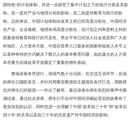
国特色”的计划体制，并进一步探究了集中计划之下的地方分权及其影
响。其一是对产业与地理分布的影响；其二则是对教育与医疗的影
响。总的来说，中国计划体制在改革之初已经高度分权化，中国经济
在产业、企业规模、地理布局高度分散化，但计划之内和意料之外的
因素使得教育和医疗的可及性、男女平等已经深入社会底层和广大农
村地区。人力资本方面，中国在世界人口最多的国家和低收入水平上
以某种奇特的方式解决了数亿人的基本教育问题，如此庞大的人力资
本存量为后续改革开放奠定了重要的增长基础。
整场讲座有序进行，现场气氛十分活跃。在交流互动环节，在场
的师生们踊跃发言，并针对周黎安教授的主题报告各抒己见，周教授
也对师生们的疑惑一一作出了解答。最后讲座在师生热烈的掌声中圆
满结束。通过此次讲座，师生们不仅对中国经济崛起背后的故事有了
更加深刻的认识，同时也进一步理解了中国“改革前三十年”和“改革后
四十年”的关系以及前三十年的历史遗产对中国经济的影响。