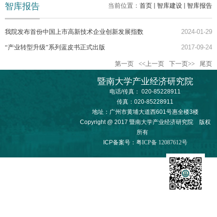
智库报告
当前位置：
首页
智库建设
智库报告
我院发布首份中国上市高新技术企业创新发展指数
2024-01-29
“产业转型升级”系列蓝皮书正式出版
2017-09-24
第一页
<<上一页
下一页>>
尾页
暨南大学产业经济研究院
电话/传真： 020-85228911
传真：020-85228911
地址：广州市黄埔大道西601号惠全楼3楼
Copyright @ 2017 暨南大学产业经济研究院 版权
所有
ICP备案号：
粤ICP备 12087612号