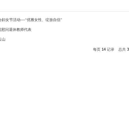
妇女节活动----“优雅女性、绽放自信”
院慰问退休教师代表
云山
每页
14
记录
总共
3